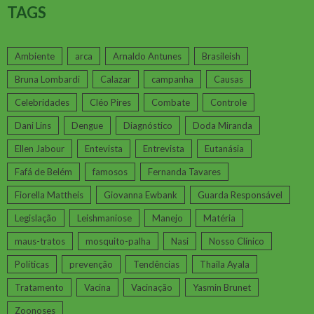
TAGS
Ambiente
arca
Arnaldo Antunes
Brasileish
Bruna Lombardi
Calazar
campanha
Causas
Celebridades
Cléo Pires
Combate
Controle
Dani Lins
Dengue
Diagnóstico
Doda Miranda
Ellen Jabour
Entevista
Entrevista
Eutanásia
Fafá de Belém
famosos
Fernanda Tavares
Fiorella Mattheis
Giovanna Ewbank
Guarda Responsável
Legislação
Leishmaniose
Manejo
Matéria
maus-tratos
mosquito-palha
Nasi
Nosso Clínico
Políticas
prevenção
Tendências
Thaila Ayala
Tratamento
Vacina
Vacinação
Yasmin Brunet
Zoonoses