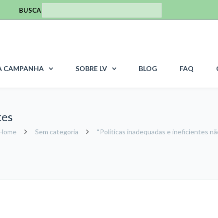
BUSCA
A CAMPANHA
SOBRE LV
BLOG
FAQ
tes
Home
Sem categoria
“Políticas inadequadas e ineficientes 