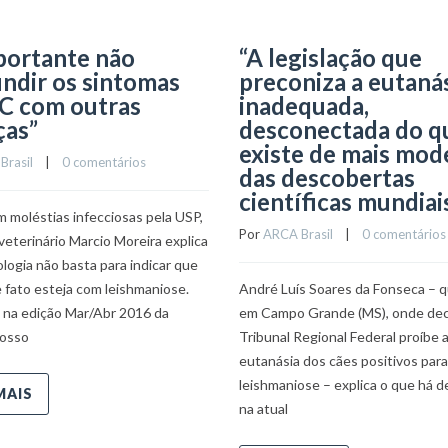
portante não
“A legislação que
ndir os sintomas
preconiza a eutanás
C com outras
inadequada,
ças”
desconectada do q
existe de mais mod
Brasil
    |    
0 comentários
das descobertas
científicas mundiai
 moléstias infecciosas pela USP,
Por 
ARCA Brasil
    |    
0 comentários
veterinário Marcio Moreira explica
ologia não basta para indicar que
 fato esteja com leishmaniose.
André Luís Soares da Fonseca – 
 na edição Mar/Abr 2016 da
em Campo Grande (MS), onde dec
Nosso
Tribunal Regional Federal proíbe 
eutanásia dos cães positivos para
leishmaniose – explica o que há d
MAIS
na atual