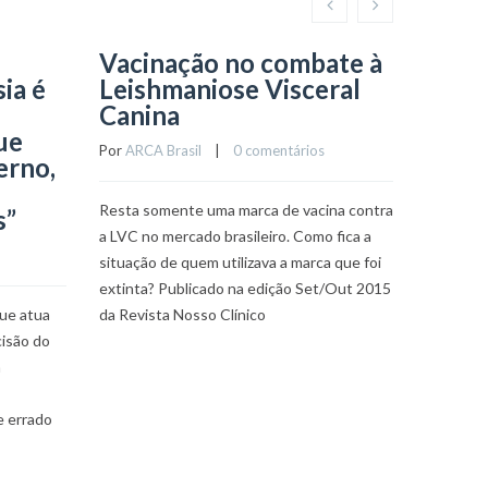
Vacinação no combate à
“Noss
ia é
Leishmaniose Visceral
huma
Canina
com o
ue
vida 
Por 
ARCA Brasil
    |    
0 comentários
erno,
Por 
ARCA 
Resta somente uma marca de vacina contra
s”
a LVC no mercado brasileiro. Como fica a
Vitor Rib
situação de quem utilizava a marca que foi
tendênci
extinta? Publicado na edição Set/Out 2015
visceral 
que atua
da Revista Nosso Clínico
médico ve
isão do
para cuid
a
sanções,
e errado
LEIA