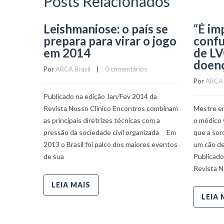
Posts Relacionados
Leishmaniose: o país se
“É im
prepara para virar o jogo
confu
em 2014
de LV
doen
Por 
ARCA Brasil
    |    
0 comentários
Por 
ARCA 
Publicado na edição Jan/Fev 2014 da
Revista Nosso Clínico Encontros combinam
Mestre em
as principais diretrizes técnicas com a
o médico 
pressão da sociedade civil organizada Em
que a sor
2013 o Brasil foi palco dos maiores eventos
um cão de
de sua
Publicado
Revista 
LEIA MAIS
LEIA 