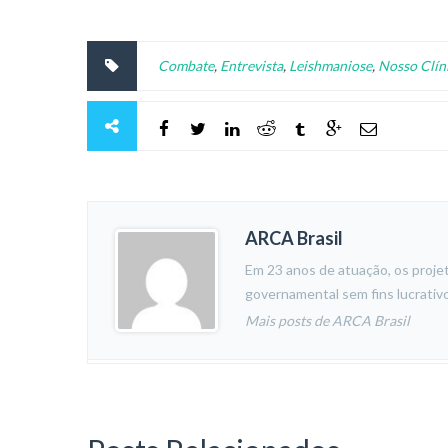
Combate
,
Entrevista
,
Leishmaniose
,
Nosso Clín
ARCA Brasil
Em 23 anos de atuação, os proj
governamental sem fins lucrativo
Mais posts de ARCA Brasil