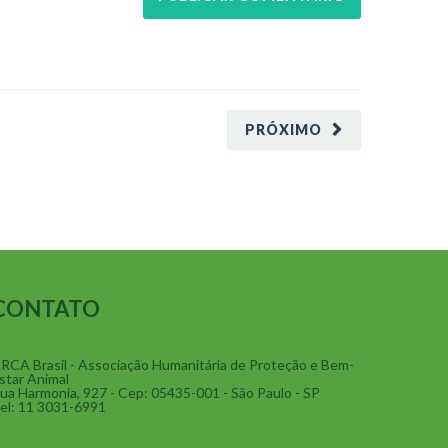
PRÓXIMO
CONTATO
RCA Brasil - Associação Humanitária de Proteção e Bem-
star Animal
ua Harmonia, 927 - Cep: 05435-001 - São Paulo - SP
el: 11 3031-6991