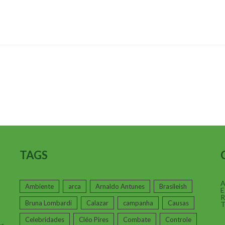
TAGS
A
Ambiente
arca
Arnaldo Antunes
Brasileish
E
R
Bruna Lombardi
Calazar
campanha
Causas
T
Celebridades
Cléo Pires
Combate
Controle
as