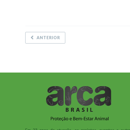
ANTERIOR
Em 23 anos de atuação, os projetos, eventos e outr