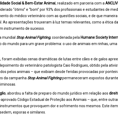
ilidade Social & Bem-Estar Anima
l, realizado em parceria com a
ANCLIV
iderado “ótimo” e “bom” por 93% dos profissionais e estudantes de medici
ento do médico veterinário com as questões sociais, e de que maneira 
l. As apresentações trouxeram à luz temas relevantes, como a ética d
em instrumento de sucesso.
a mundial
Stop Animal Fighting
, coordenada pela
Humane Society Intern
ção do mundo para um grave problema: o uso de animais em rinhas, um
nal, foram exibidas cenas dramáticas de lutas entre cães e de galos a
poimento do veterinário patologista Caio Rodrigues, obtido pela ativi
ridos pelos animais – que exibiam desde feridas provocadas por pontei
azes da campanha
Stop Animal Fighting
permaneceram expostos durante 
iminosas.
glio
, abordou a falta de preparo do mundo jurídico em relação aos
direi
aprovado Código Estadual de Proteção aos Animais – que, entre outra
e instrumentos que provoquem dor e sofrimento nos mesmos. Este it
 sedem, esporas e similares.