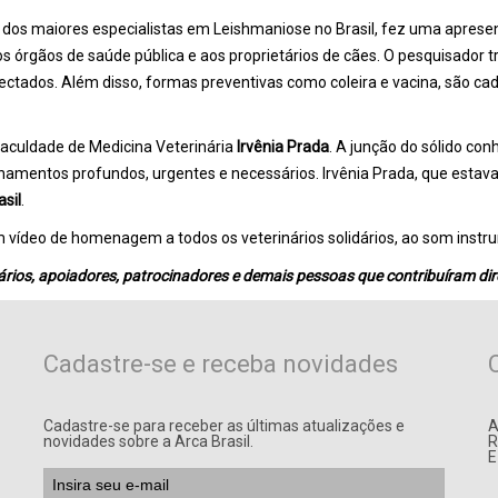
um dos maiores especialistas em Leishmaniose no Brasil, fez uma apre
os órgãos de saúde pública e aos proprietários de cães. O pesquisador 
ectados. Além disso, formas preventivas como coleira e vacina, são ca
Faculdade de Medicina Veterinária
Irvênia Prada
. A junção do sólido c
namentos profundos, urgentes e necessários. Irvênia Prada, que estava
sil
.
um vídeo de homenagem a todos os veterinários solidários, ao som inst
rios, apoiadores, patrocinadores e demais pessoas que contribuíram dir
Cadastre-se e receba novidades
Cadastre-se para receber as últimas atualizações e
A
novidades sobre a Arca Brasil.
R
E