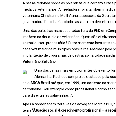
A mesa-redonda sobre as polêmicas que cercam a raça
p
médicos veterinários. A mediadora foi a também médica 
veterinária Christianne Molll Viana, assessora da Secret
governadora Rosinha Garotinho assinou um decreto que i
Uma das palestras mais esperadas foi a da
PhD em Compo
impõem no dia-a-dia do veterinário: Quais são efetivamen
animal ou seu proprietário? Outro momento bastante envo
cada vez maior de municípios brasileiros. Mediado pelo 
implantação de programas de castração na cidade paulist
Veterinário Solidário
Uma das cenas mais emocionantes do evento foi
Alemanha, Pacheco sempre se destacou pela ousad
pela
ARCA Brasil
até que, em 1999, um acidente no mar o 
de trabalho. Seu exemplo como profissional e como s
para dizer umas palavrinhas…”.
Após a homenagem, foi a vez da advogada Márcia Bull, 
tema
“Atuação social & crescimento profissional – a rece