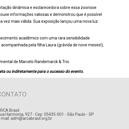
sentação dinâmica e esclarecedora sobre essa zoonose
trouxe informações valiosas e demonstrou que é possível
da vez mais válida. Sua exposição lançou uma nova luz
onhecimento acadêmico com uma rara sensibilidade
 acompanhada pela filha Laura (grávida de nove meses!),
rumental de Marcelo Randemarck & Trio.
eta ou indiretamente para o sucesso do evento.
CONTATO
RCA Brasil
ua Harmonia, 927 - Cep: 05435-001 - São Paulo - SP
-mail:
adm@arcabrasil.org.br