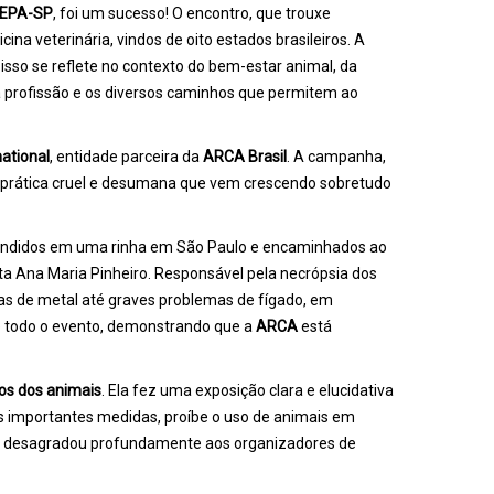
EPA-SP
, foi um sucesso! O encontro, que trouxe
na veterinária, vindos de oito estados brasileiros. A
isso se reflete no contexto do bem-estar animal, da
a profissão e os diversos caminhos que permitem ao
ational
, entidade parceira da
ARCA Brasil
. A campanha,
a prática cruel e desumana que vem crescendo sobretudo
preendidos em uma rinha em São Paulo e encaminhados ao
sta Ana Maria Pinheiro. Responsável pela necrópsia dos
ras de metal até graves problemas de fígado, em
todo o evento, demonstrando que a
ARCA
está
tos dos animais
. Ela fez uma exposição clara e elucidativa
s importantes medidas, proíbe o uso de animais em
em desagradou profundamente aos organizadores de