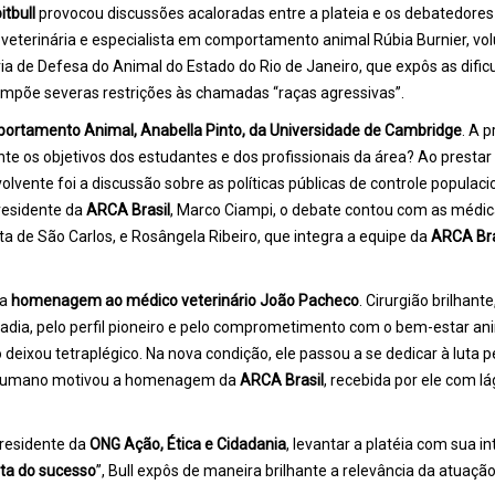
itbull
provocou discussões acaloradas entre a plateia e os debatedore
veterinária e especialista em comportamento animal Rúbia Burnier, vol
aria de Defesa do Animal do Estado do Rio de Janeiro, que expôs as dif
mpõe severas restrições às chamadas “raças agressivas”.
rtamento Animal, Anabella Pinto, da Universidade de Cambridge
. A 
te os objetivos dos estudantes e dos profissionais da área? Ao prestar 
lvente foi a discussão sobre as políticas públicas de controle popula
presidente da
ARCA Brasil
, Marco Ciampi, o debate contou com as médica
a de São Carlos, e Rosângela Ribeiro, que integra a equipe da
ARCA Bra
 a
homenagem
ao médico veterinário João Pacheco
. Cirurgião brilhan
ia, pelo perfil pioneiro e pelo comprometimento com o bem-estar ani
deixou tetraplégico. Na nova condição, ele passou a se dedicar à luta 
er humano motivou a homenagem da
ARCA Brasil
, recebida por ele com 
presidente da
ONG Ação, Ética e Cidadania
, levantar a platéia com sua i
ita do sucesso
”, Bull expôs de maneira brilhante a relevância da atuaçã