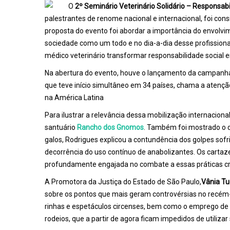
O
2º Seminário Veterinário Solidário – Responsab
palestrantes de renome nacional e internacional, foi cons
proposta do evento foi abordar a importância do envolvim
sociedade como um todo e no dia-a-dia desse profissiona
médico veterinário transformar responsabilidade social 
Na abertura do evento, houve o lançamento da campanh
que teve início simultâneo em 34 países, chama a aten
na América Latina
Para ilustrar a relevância dessa mobilização internacio
santuário
Rancho dos Gnomos
. Também foi mostrado o de
galos, Rodrigues explicou a contundência dos golpes sof
decorrência do uso contínuo de anabolizantes. Os cart
profundamente engajada no combate a essas práticas cr
A Promotora da Justiça do Estado de São Paulo,
Vânia Tu
sobre os pontos que mais geram controvérsias no recém-
rinhas e espetáculos circenses, bem como o emprego d
rodeios, que a partir de agora ficam impedidos de utilizar