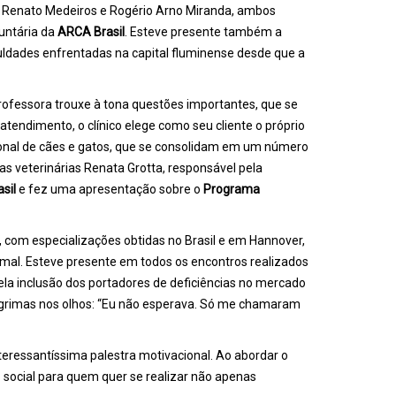
s Renato Medeiros e Rogério Arno Miranda, ambos
untária da
ARCA Brasil
. Esteve presente também a
iculdades enfrentadas na capital fluminense desde que a
professora trouxe à tona questões importantes, que se
atendimento, o clínico elege como seu cliente o próprio
cional de cães e gatos, que se consolidam em um número
s veterinárias Renata Grotta, responsável pela
sil
e fez uma apresentação sobre o
Programa
te, com especializações obtidas no Brasil e em Hannover,
mal. Esteve presente em todos os encontros realizados
pela inclusão dos portadores de deficiências no mercado
lágrimas nos olhos: “Eu não esperava. Só me chamaram
nteressantíssima palestra motivacional. Ao abordar o
o social para quem quer se realizar não apenas