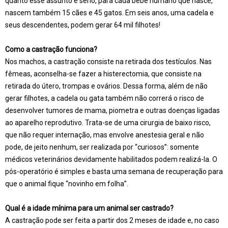
quanto esse assunto é sério, para cada bebê humano que nasce,
nascem também 15 cães e 45 gatos. Em seis anos, uma cadela e
seus descendentes, podem gerar 64 mil filhotes!
Como a castração funciona?
Nos machos, a castração consiste na retirada dos testículos. Nas
fêmeas, aconselha-se fazer a histerectomia, que consiste na
retirada do útero, trompas e ovários. Dessa forma, além de não
gerar filhotes, a cadela ou gata também não correrá o risco de
desenvolver tumores de mama, piometra e outras doenças ligadas
ao aparelho reprodutivo. Trata-se de uma cirurgia de baixo risco,
que não requer internação, mas envolve anestesia geral e não
pode, de jeito nenhum, ser realizada por “curiosos”: somente
médicos veterinários devidamente habilitados podem realizá-la. O
pós-operatório é simples e basta uma semana de recuperação para
que o animal fique “novinho em folha”.
Qual é a idade mínima para um animal ser castrado?
A castração pode ser feita a partir dos 2 meses de idade e, no caso