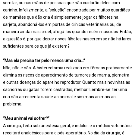
sem lar, ou nas mãos de pessoas que não cuidarão deles com
carinho. Infelizmente, a “solução” encontrada por muitos guardiões
de mamães que dão cria é simplesmente jogar os filhotes na
sarjeta, abandoná-los em portas de clínicas veterinárias ou, de
maneira ainda mais cruel, afogá-los quando recém-nascidos. Então,
a questão é: por que deixar novos filhotes nascerem se não há lares
suficientes para os que já existem?
“Mas ela precisa ter pelo menos uma cria…”
Não, não e não. A histerectomia realizada em fêmeas praticamente
elimina os riscos de aparecimento de tumores de mama, piometra
e outras doenças do aparelho reprodutor. Quanto mais novinhas as
cachorras ou gatas forem castradas, melhor! Lembre-se: ter uma
cria não acrescenta saúde ao animal e sim mais animais ao
problema.
“Meu animal vai sofrer?”
A cirurgia, feita sob anestesia geral, é indolor, e o médico veterinário
receitará analgésicos para o pós-operatório. No dia da cirurgia, é