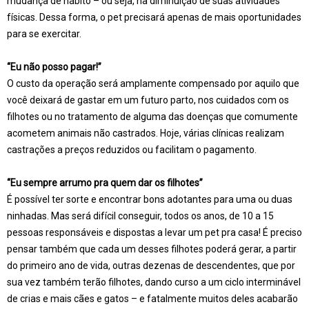
mudança de hábito – ou seja, na diminuição de suas atividades
físicas. Dessa forma, o pet precisará apenas de mais oportunidades
para se exercitar.
“Eu não posso pagar!”
O custo da operação será amplamente compensado por aquilo que
você deixará de gastar em um futuro parto, nos cuidados com os
filhotes ou no tratamento de alguma das doenças que comumente
acometem animais não castrados. Hoje, várias clínicas realizam
castrações a preços reduzidos ou facilitam o pagamento.
“Eu sempre arrumo pra quem dar os filhotes”
É possível ter sorte e encontrar bons adotantes para uma ou duas
ninhadas. Mas será difícil conseguir, todos os anos, de 10 a 15
pessoas responsáveis e dispostas a levar um pet pra casa! É preciso
pensar também que cada um desses filhotes poderá gerar, a partir
do primeiro ano de vida, outras dezenas de descendentes, que por
sua vez também terão filhotes, dando curso a um ciclo interminável
de crias e mais cães e gatos – e fatalmente muitos deles acabarão