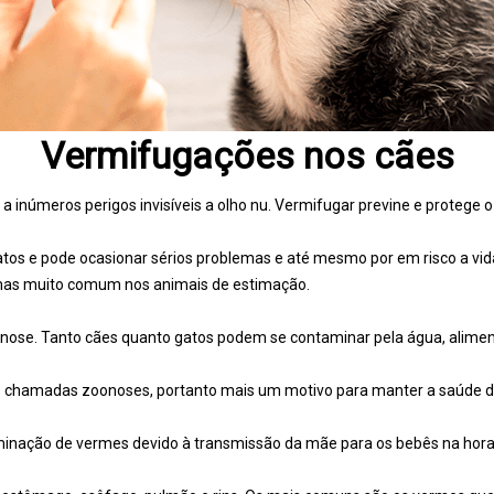
Vermifugações nos cães
a inúmeros perigos invisíveis a olho nu. Vermifugar previne e protege
os e pode ocasionar sérios problemas e até mesmo por em risco a vid
r, mas muito comum nos animais de estimação.
ose. Tanto cães quanto gatos podem se contaminar pela água, aliment
 chamadas zoonoses, portanto mais um motivo para manter a saúde do
taminação de vermes devido à transmissão da mãe para os bebês na ho