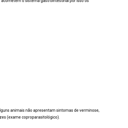
acometem o sistema gastrointestinal por isso os
 Alguns animais não apresentam sintomas de verminose,
ezes (exame coproparasitológico).