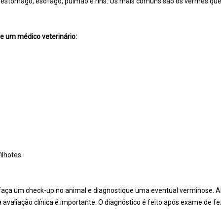
 estômago, esôfago, pulmão e rins. Os mais comuns são os vermes que 
e um médico veterinário:
ilhotes.
o faça um check-up no animal e diagnostique uma eventual verminose.
a avaliação clínica é importante. O diagnóstico é feito após exame de f