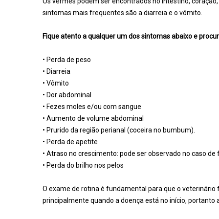
Os vermes podem ser encontrados no intestino, coração,
sintomas mais frequentes são a diarreia e o vômito.
Fique atento a qualquer um dos sintomas abaixo e procur
• Perda de peso
• Diarreia
• Vômito
• Dor abdominal
• Fezes moles e/ou com sangue
• Aumento de volume abdominal
• Prurido da região perianal (coceira no bumbum).
• Perda de apetite
• Atraso no crescimento: pode ser observado no caso de f
• Perda do brilho nos pelos
O exame de rotina é fundamental para que o veterinári
principalmente quando a doença está no início, portanto 