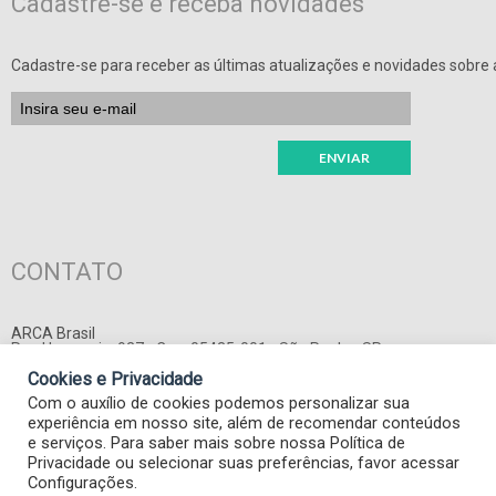
Cadastre-se e receba novidades
Cadastre-se para receber as últimas atualizações e novidades sobre a
CONTATO
ARCA Brasil
Rua Harmonia, 927 - Cep: 05435-001 - São Paulo - SP
E-mail:
adm@arcabrasil.org.br
Cookies e Privacidade
Com o auxílio de cookies podemos personalizar sua
experiência em nosso site, além de recomendar conteúdos
e serviços. Para saber mais sobre nossa Política de
Privacidade ou selecionar suas preferências, favor acessar
Configurações.
© Arca Brasil 2025 - Todos os direitos reservados. | Otimizado por