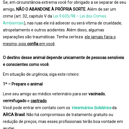
Se, em circunstância extrema você for obrigado a se separar de seu
amigo,
NÃO O ABANDONE À PRÓPRIA SORTE.
Além de ser um
crime (art. 32, capitulo V da
Lei 9.605/98 –
Lei dos Crimes
Ambientais
), nas ruas ele irá adoecer ou será vítima de crueldade,
atropelamento e outros acidentes. Além disso, algumas
separações são traumáticas. Tenha certeza:
ele jamais faria o
mesmo, pois
confia
em você
.
O destino desse animal depende unicamente de pessoas sensíveis
e conscientes como você.
Em situação de urgência, siga este roteiro:
1º – Prepare o animal
Leve seu amigo ao médico veterinário para ser
vacinado
,
vermifugado
e
castrado
.
Você pode entrar em contato com os
Veterinários Solidários
da
ARCA Brasil
. Não há compromisso de tratamento gratuito ou
redução de preços, mas esses profissionais terão boa vontade em
ajudar.