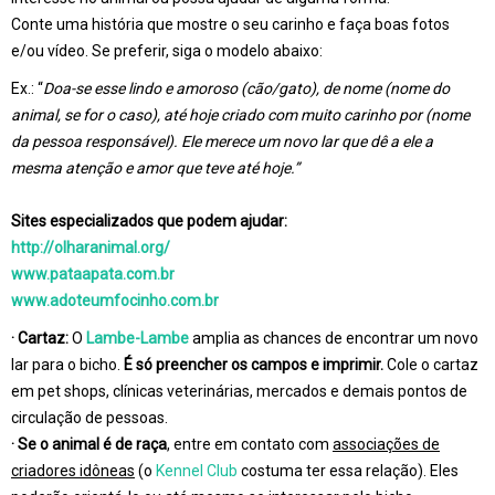
Conte uma história que mostre o seu carinho e faça boas fotos
e/ou vídeo.
Se preferir, siga o modelo abaixo:
Ex.: “
Doa-se esse lindo e amoroso (cão/gato), de nome (nome do
animal, se for o caso), até hoje criado com muito carinho por (nome
da pessoa responsável). Ele merece um novo lar que dê a ele a
mesma atenção e amor que teve até hoje.”
Sites especializados que podem ajudar:
http://olharanimal.org/
www.pataapata.com.br
www.adoteumfocinho.com.br
·
Cartaz:
O
Lambe-Lambe
amplia as chances de encontrar um novo
lar para o bicho.
É só preencher os campos e imprimir.
Cole o cartaz
em pet shops, clínicas veterinárias, mercados e demais pontos de
circulação de pessoas.
·
Se o animal é de raça
, entre em contato com
associações de
criadores idôneas
(o
Kennel Club
costuma ter essa relação). Eles